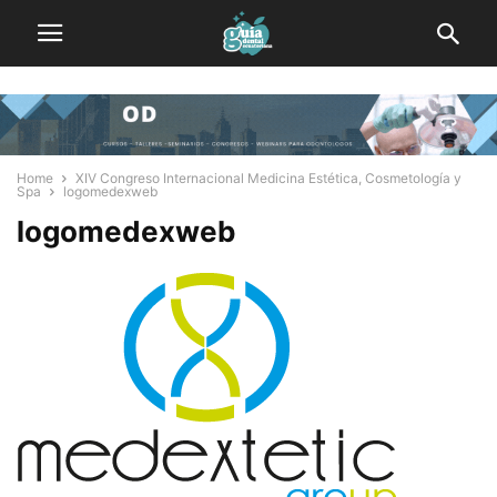
Home
XIV Congreso Internacional Medicina Estética, Cosmetología y
Spa
logomedexweb
logomedexweb