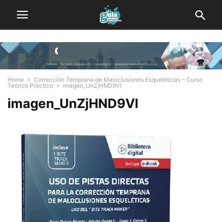
Home
Corrección Temprana de Maloclusiones Esqueléticas – Curso
Teórico Practico
imagen_UnZjHND9VI
imagen_UnZjHND9VI