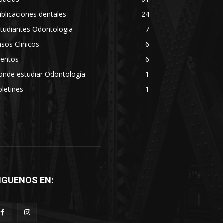
blicaciones dentales
24
tudiantes Odontologia
7
sos Clinicos
6
ventos
6
onde estudiar Odontología
1
letines
1
IGUENOS EN: