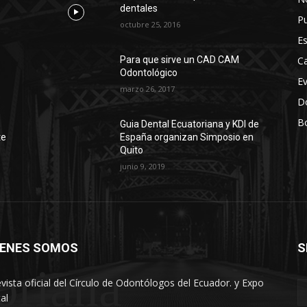
dentales
Pu
octubre 25, 2016
Es
Ca
Para que sirve un CAD CAM
Odontológico
E
marzo 26, 2017
D
Bo
r
Guia Dental Ecuatoriana y KDI de
te
España organizan Simposio en
Quito
junio 9, 2019
IENES SOMOS
S
oriana
evista oficial del Círculo de Odontólogos del Ecuador. y Expo
al