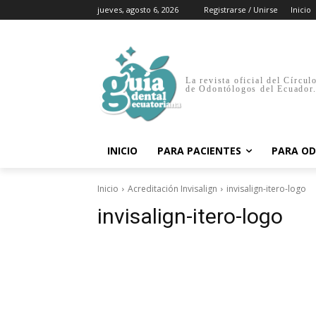
jueves, agosto 6, 2026
Registrarse / Unirse
Inicio
La revista oficial del Círcul
de Odontólogos del Ecuador
INICIO
PARA PACIENTES
PARA O
Inicio
Acreditación Invisalign
invisalign-itero-logo
invisalign-itero-logo