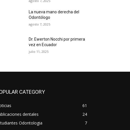
agosto 7, 2025
La nueva mano derecha del
Odontólogo
agosto 7, 2025
Dr. Ewerton Nocchi por primera
vez en Ecuador
julio 11, 2025
OPULAR CATEGORY
ticias
61
blicaciones dentales
24
tudiantes Odontologia
7