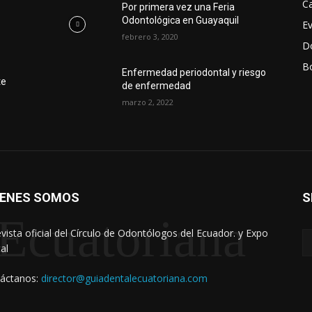
Ca
Por primera vez una Feria
Odontológica en Guayaquil
E
febrero 3, 2020
D
Bo
r
Enfermedad periodontal y riesgo
te
de enfermedad
marzo 2, 2022
IENES SOMOS
S
Ecuatoriana
evista oficial del Círculo de Odontólogos del Ecuador. y Expo
al
áctanos:
director@guiadentalecuatoriana.com