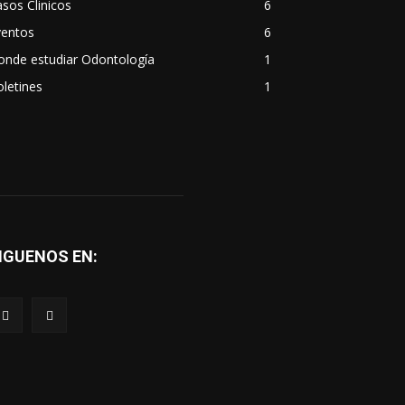
sos Clinicos
6
ventos
6
onde estudiar Odontología
1
letines
1
IGUENOS EN: