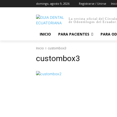
domingo, agosto 9, 2026
Registrarse / Unirse
Inic
La revista oficial del Círcul
de Odontólogos del Ecuador
INICIO
PARA PACIENTES
PARA O
Inicio
custombox3
custombox3