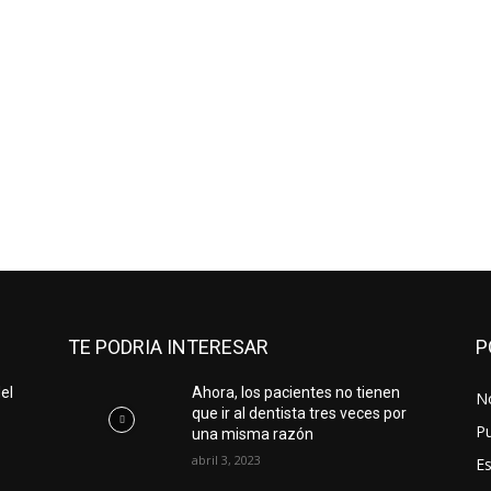
TE PODRIA INTERESAR
P
el
Ahora, los pacientes no tienen
No
que ir al dentista tres veces por
Pu
una misma razón
abril 3, 2023
Es