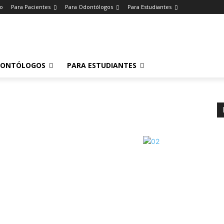
io
Para Pacientes
Para Odontólogos
Para Estudiantes
o
.
DONTÓLOGOS
PARA ESTUDIANTES