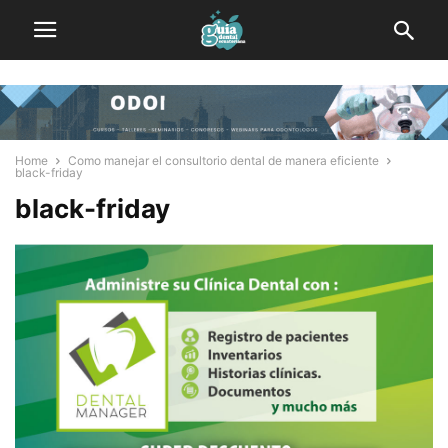
Home
Como manejar el consultorio dental de manera eficiente
black-friday
black-friday