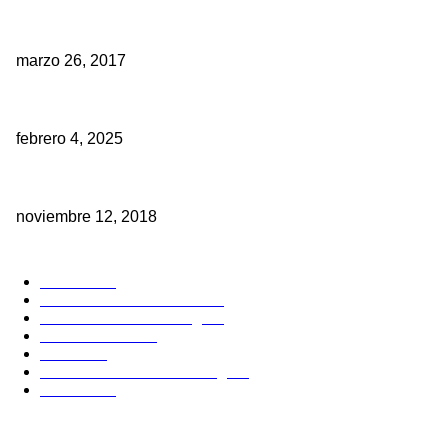
Para que sirve un CAD CAM Odontológico
marzo 26, 2017
¿Tus restauraciones realmente replican la naturaleza?
febrero 4, 2025
Cambia al Motor Eléctrico en lugar de la Turbina, te decimos porque
noviembre 12, 2018
POPULAR CATEGORY
Noticias
61
Publicaciones dentales
24
Estudiantes Odontologia
7
Casos Clinicos
6
Eventos
6
Donde estudiar Odontología
1
Boletines
1