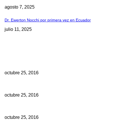
agosto 7, 2025
Dr. Ewerton Nocchi por primera vez en Ecuador
julio 11, 2025
EDITOR PICKS
10 Facultades de Odontología del Ecuador fueron acreditadas
octubre 25, 2016
Historia de los implantes dentales
octubre 25, 2016
Se debe aplicar mayor o menor dosis de anestesia si su paciente 
octubre 25, 2016
TE PODRIA INTERESAR