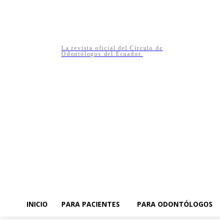
La revista oficial del Círculo de
Odontólogos del Ecuador.
INICIO
PARA PACIENTES
PARA ODONTÓLOGOS