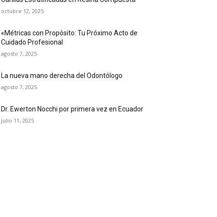
octubre 12, 2025
«Métricas con Propósito: Tu Próximo Acto de
Cuidado Profesional
agosto 7, 2025
La nueva mano derecha del Odontólogo
agosto 7, 2025
Dr. Ewerton Nocchi por primera vez en Ecuador
julio 11, 2025
OPULAR CATEGORY
ticias
61
blicaciones dentales
24