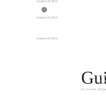
octubre 25, 2016
Historia de los implantes dentales
octubre 25, 2016
Se debe aplicar mayor o menor dosis de
anestesia si su paciente es hombre o mujer?
octubre 25, 2016
QU
Gui
La r
Dent
La revista ofici
Cont