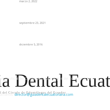
marzo 2, 2022
Es
Ya tienes CAD/CAM para restauraciones? No
Ca
importa empieza por esta opción.
E
septiembre 23, 2021
D
Llega a Ecuador Vías De La Pulpa 11ª Edición de
Bo
Cohen
diciembre 5, 2016
IENES SOMOS
S
a Dental Ecuat
evista oficial del Círculo de Odontólogos del Ecuador. y Expo
al
al del Círculo de Odontólogos del Ecuador.
áctanos:
director@guiadentalecuatoriana.com