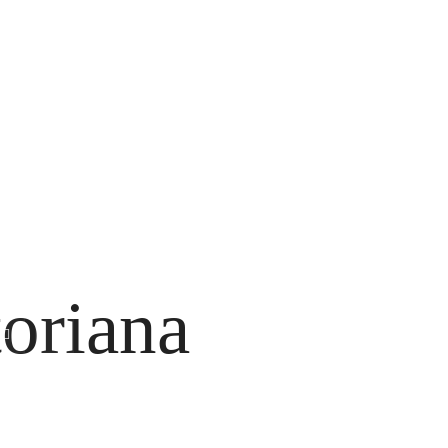
tudiantes Odontologia
7
sos Clinicos
6
ventos
6
onde estudiar Odontología
1
letines
1
IGUENOS EN:
oriana