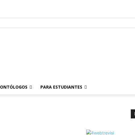
Para Pacientes
Para Odontólogos
Para Estudiantes
o
.
DONTÓLOGOS
PARA ESTUDIANTES