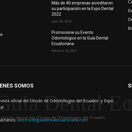
Ca
Más de 40 empresas acreditaron
su participación en la Expo Dental
E
2022
D
julio 26, 2022
Bo
r
Promocione su Evento
te
Odontológico en la Guía Dental
Ecuatoriana
febrero 13, 2021
IENES SOMOS
S
Guia Dental Ec
evista oficial del Círculo de Odontólogos del Ecuador. y Expo
al
 revista oficial del Círculo de Odontólogos del Ecuador.
áctanos:
director@guiadentalecuatoriana.com