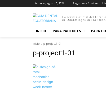
miércoles, agosto 5, 2026
Registrarse / Unirse
Ini
La revista oficial del Círcul
de Odontólogos del Ecuador
INICIO
PARA PACIENTES
PARA O
Inicio
p-project1-01
p-project1-01