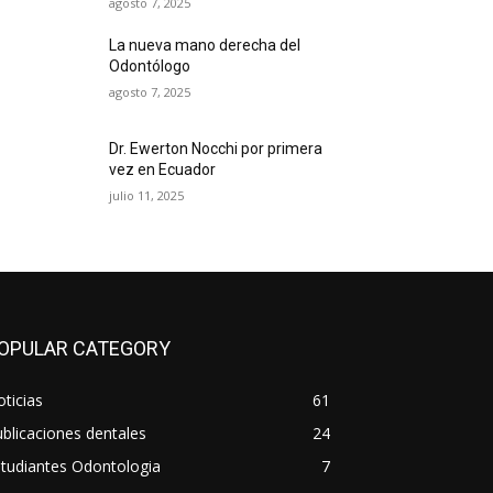
agosto 7, 2025
La nueva mano derecha del
Odontólogo
agosto 7, 2025
Dr. Ewerton Nocchi por primera
vez en Ecuador
julio 11, 2025
OPULAR CATEGORY
ticias
61
blicaciones dentales
24
tudiantes Odontologia
7