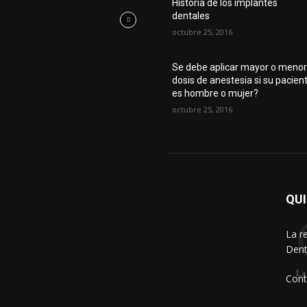
Historia de los implantes
dentales
octubre 25, 2016
Se debe aplicar mayor o meno
dosis de anestesia si su pacien
es hombre o mujer?
octubre 25, 2016
QU
La r
Dent
La
Cont