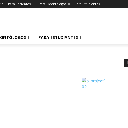
cio
Para Pacientes
Para Odontólogos
Para Estudiantes
o
.
DONTÓLOGOS
PARA ESTUDIANTES