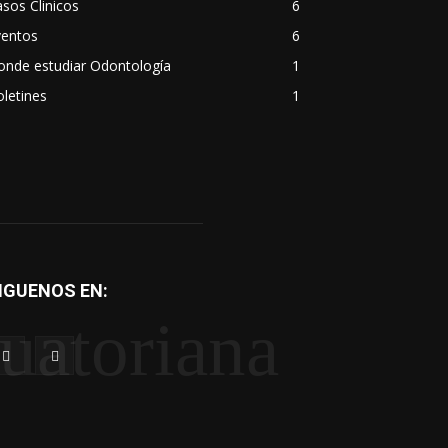
sos Clinicos
6
ventos
6
onde estudiar Odontología
1
letines
1
IGUENOS EN:
uatoriana