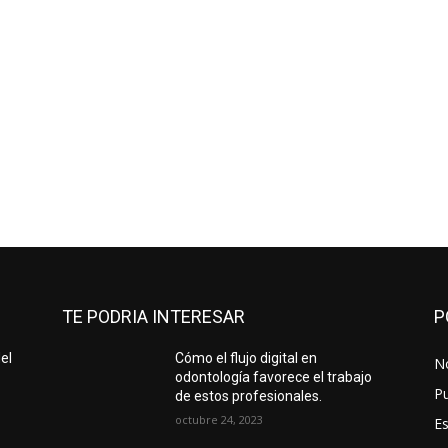
TE PODRIA INTERESAR
P
el
Cómo el flujo digital en
No
odontología favorece el trabajo
Pu
de estos profesionales.
octubre 24, 2023
Es