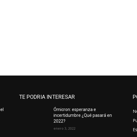
TE PODRIA INTERESAR
P
el
Ómicron: esperanza e
No
incertidumbre ¿Qué pasará en
Pu
2022?
enero 3, 2022
Es