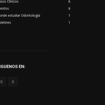
sos Clinicos
6
ventos
6
onde estudiar Odontología
1
letines
1
IGUENOS EN: