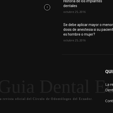
Historia de los implantes
dentales
octubre 25, 2016
Se debe aplicar mayor o meno
dosis de anestesia si su pacien
es hombre o mujer?
octubre 25, 2016
QU
Guia Dental Ec
La r
Dent
a revista oficial del Círculo de Odontólogos del Ecuador.
Cont