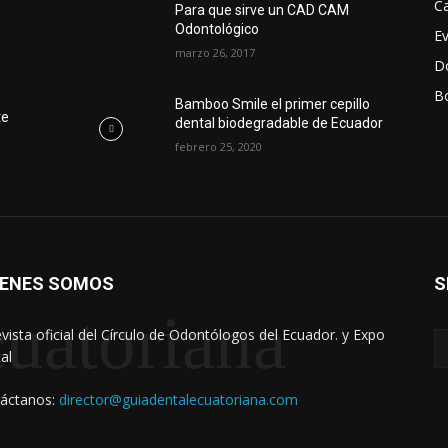
Ca
Para que sirve un CAD CAM
Odontológico
E
marzo 26, 2017
D
Bo
r
Bamboo Smile el primer cepillo
te
dental biodegradable de Ecuador
febrero 25, 2020
IENES SOMOS
S
uatoriana
evista oficial del Círculo de Odontólogos del Ecuador. y Expo
al
áctanos:
director@guiadentalecuatoriana.com