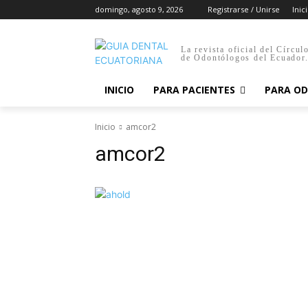
domingo, agosto 9, 2026
Registrarse / Unirse
Inic
La revista oficial del Círcul
de Odontólogos del Ecuador
INICIO
PARA PACIENTES
PARA O
Inicio
amcor2
amcor2