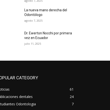
agosto 7, 2025
La nueva mano derecha del
Odontólogo
agosto 7, 2025
Dr. Ewerton Nocchi por primera
vez en Ecuador
julio 11, 2025
OPULAR CATEGORY
ticias
61
blicaciones dentales
24
tudiantes Odontologia
7