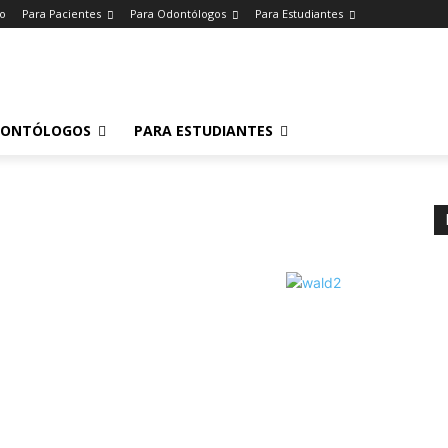
io
Para Pacientes
Para Odontólogos
Para Estudiantes
o
.
DONTÓLOGOS
PARA ESTUDIANTES