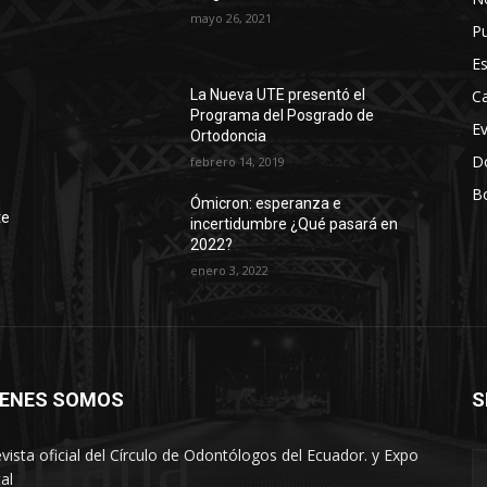
mayo 26, 2021
Pu
Es
Ca
La Nueva UTE presentó el
Programa del Posgrado de
E
Ortodoncia
D
febrero 14, 2019
Bo
r
Ómicron: esperanza e
te
incertidumbre ¿Qué pasará en
2022?
enero 3, 2022
IENES SOMOS
S
oriana
evista oficial del Círculo de Odontólogos del Ecuador. y Expo
al