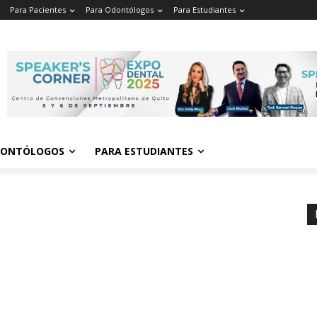
Para Pacientes
Para Odontólogos
Para Estudiantes
o
.
DONTÓLOGOS
PARA ESTUDIANTES