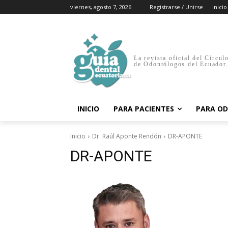
viernes, agosto 7, 2026
Registrarse / Unirse
Inicio
La revista oficial del Círcul
de Odontólogos del Ecuador
INICIO
PARA PACIENTES
PARA O
Inicio
Dr. Raúl Aponte Rendón
DR-APONTE
DR-APONTE