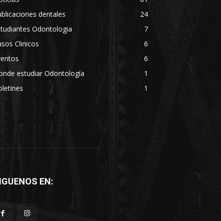
blicaciones dentales
24
tudiantes Odontologia
7
sos Clinicos
6
ventos
6
onde estudiar Odontología
1
letines
1
IGUENOS EN: